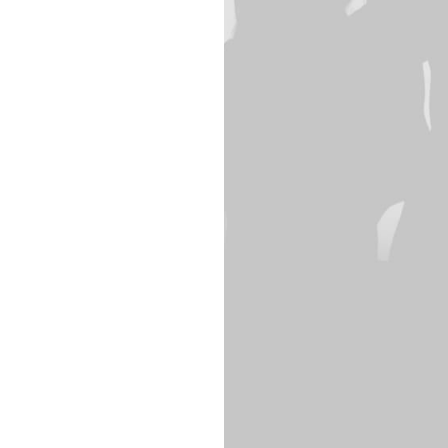
e refaire une
cter par mail
50
%